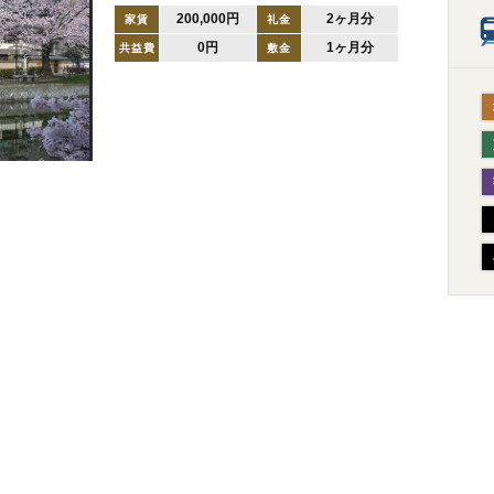
200,000円
2ヶ月分
家賃
礼金
0円
1ヶ月分
共益費
敷金