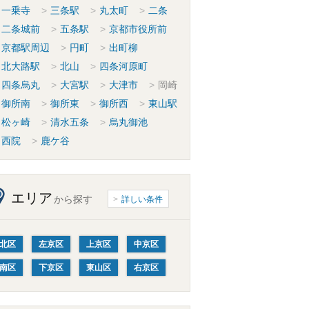
一乗寺
三条駅
丸太町
二条
二条城前
五条駅
京都市役所前
京都駅周辺
円町
出町柳
北大路駅
北山
四条河原町
四条烏丸
大宮駅
大津市
岡崎
御所南
御所東
御所西
東山駅
松ヶ崎
清水五条
烏丸御池
西院
鹿ケ谷
エリア
から探す
詳しい条件
北区
左京区
上京区
中京区
南区
下京区
東山区
右京区