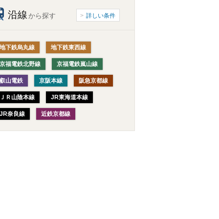
沿線
から探す
詳しい条件
地下鉄烏丸線
地下鉄東西線
京福電鉄北野線
京福電鉄嵐山線
叡山電鉄
京阪本線
阪急京都線
ＪＲ山陰本線
JR東海道本線
JR奈良線
近鉄京都線