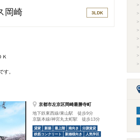
ス岡崎
3LDK
ＤＫ
です。
京都市左京区岡崎最勝寺町
地下鉄東西線/東山駅 徒歩9分
京阪本線/神宮丸太町駅 徒歩13分
貸家
新築
最上階
南向き
分譲賃貸
鉄筋コンクリート
新婚様向き
人気学区