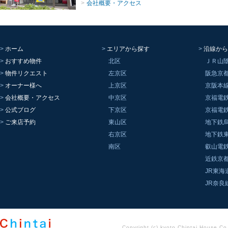
会社概要・アクセス
ホーム
エリアから探す
沿線から
おすすめ物件
北区
ＪＲ山
物件リクエスト
左京区
阪急京
オーナー様へ
上京区
京阪本
会社概要・アクセス
中京区
京福電
公式ブログ
下京区
京福電
ご来店予約
東山区
地下鉄
右京区
地下鉄
南区
叡山電
近鉄京
JR東海
JR奈良
Copyright (c) kyoto Chintai House Co..