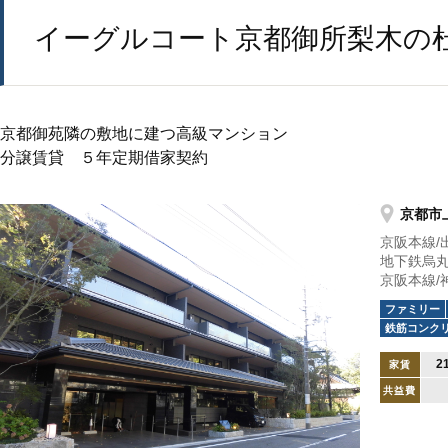
イーグルコート京都御所梨木の
京都御苑隣の敷地に建つ高級マンション
分譲賃貸 ５年定期借家契約
京都市
京阪本線/
地下鉄烏丸
京阪本線/
ファミリー
鉄筋コンク
2
家賃
共益費