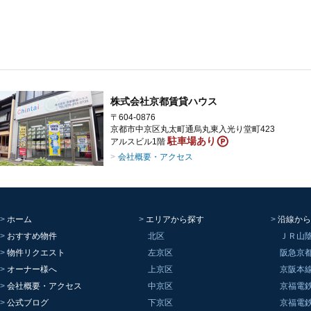
株式会社京都賃貸ハウス
〒604-0876
京都市中京区丸太町通烏丸東入光り堂町423
駐車場あり
アルスビル1階
会社概要・アクセス
ホーム
エリアから探す
沿線から
おすすめ物件
北区
ＪＲ山
物件リクエスト
左京区
阪急京
オーナー様へ
上京区
京阪本
会社概要・アクセス
中京区
京福電
公式ブログ
下京区
京福電