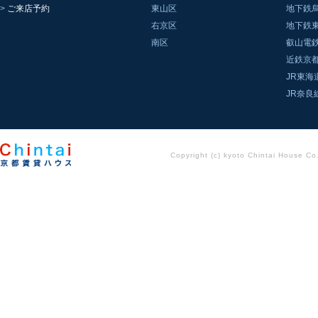
ご来店予約
東山区
地下鉄
右京区
地下鉄
南区
叡山電
近鉄京
JR東海
JR奈良
Copyright (c) kyoto Chintai House Co..