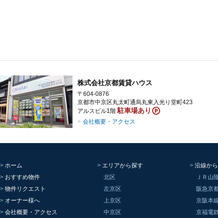
株式会社京都賃貸ハウス
〒604-0876
京都市中京区丸太町通烏丸東入光り堂町423
駐車場あり
アルスビル1階
会社概要・アクセス
ホーム
エリアから探す
沿線から
おすすめ物件
北区
ＪＲ山
物件リクエスト
左京区
阪急京
オーナー様へ
上京区
京阪本
会社概要・アクセス
中京区
京福電