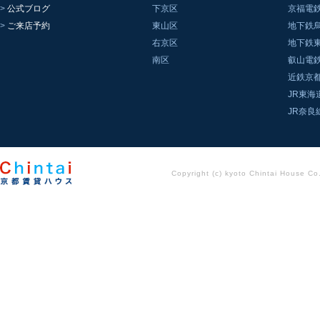
公式ブログ
下京区
京福電
ご来店予約
東山区
地下鉄
右京区
地下鉄
南区
叡山電
近鉄京
JR東海
JR奈良
Copyright (c) kyoto Chintai House Co..