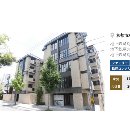
京都市
地下鉄烏丸
地下鉄烏丸
地下鉄烏丸
ファミリー
鉄筋コンク
1
家賃
2
共益費