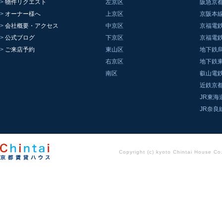
物件リクエスト
左京区
阪急京
オーナー様へ
上京区
京阪本
会社概要・アクセス
中京区
京福電
公式ブログ
下京区
京福電
ご来店予約
東山区
地下鉄
右京区
地下鉄
南区
叡山電
近鉄京
JR東海
JR奈良
Copyright (c) kyoto Chintai House Co..