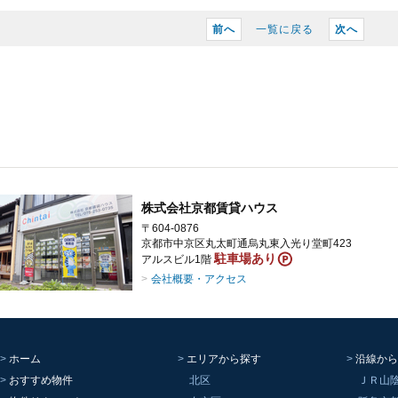
前へ
一覧に戻る
次へ
株式会社京都賃貸ハウス
〒604-0876
京都市中京区丸太町通烏丸東入光り堂町423
駐車場あり
アルスビル1階
会社概要・アクセス
ホーム
エリアから探す
沿線から
おすすめ物件
北区
ＪＲ山