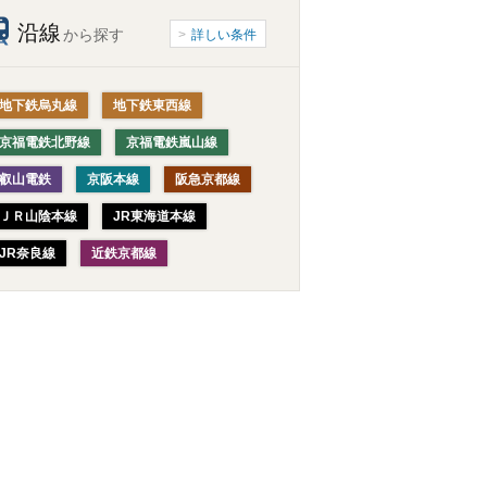
沿線
から探す
詳しい条件
地下鉄烏丸線
地下鉄東西線
京福電鉄北野線
京福電鉄嵐山線
叡山電鉄
京阪本線
阪急京都線
ＪＲ山陰本線
JR東海道本線
JR奈良線
近鉄京都線