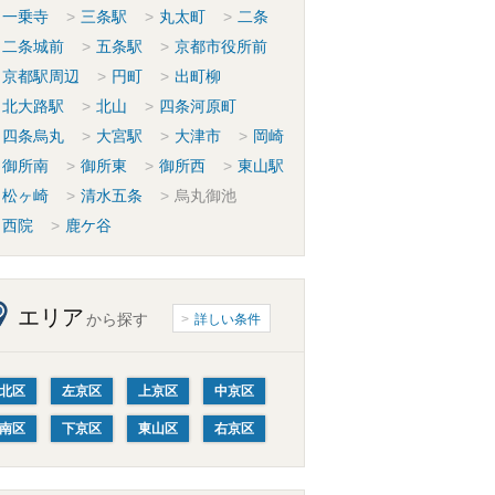
一乗寺
三条駅
丸太町
二条
二条城前
五条駅
京都市役所前
京都駅周辺
円町
出町柳
北大路駅
北山
四条河原町
四条烏丸
大宮駅
大津市
岡崎
御所南
御所東
御所西
東山駅
松ヶ崎
清水五条
烏丸御池
西院
鹿ケ谷
エリア
から探す
詳しい条件
北区
左京区
上京区
中京区
南区
下京区
東山区
右京区