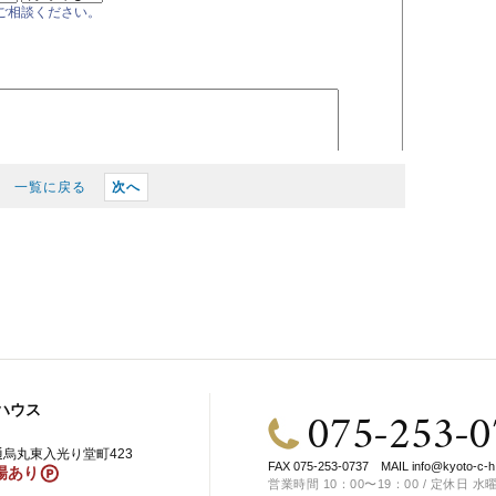
一覧に戻る
次へ
075-253-0
ハウス
烏丸東入光り堂町423
FAX 075-253-0737
MAIL
info@kyoto-c-h
場あり
営業時間 10：00〜19：00 / 定休日 水