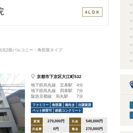
院
4ＬＤＫ
南北2面バルコニー・角部屋タイプ
京都市下京区大江町532
地下鉄烏丸線 五条駅 4分
地下鉄烏丸線 四条駅 7分
阪急京都線 烏丸駅 7分
ファミリー
角部屋
南向き
分譲賃貸
ペット飼育可
鉄筋コンクリート
270,000円
540,000円
家賃
礼金
0円
270,000円
共益費
敷金