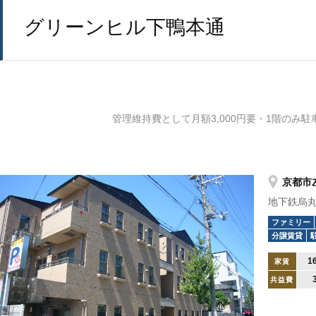
グリーンヒル下鴨本通
管理維持費として月額3,000円要・1階のみ駐
京都市
地下鉄烏丸
ファミリー
分譲賃貸
1
家賃
共益費