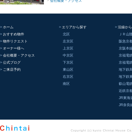
会社概要・アクセス
ホーム
エリアから探す
沿線から
おすすめ物件
北区
ＪＲ山
物件リクエスト
左京区
阪急京
オーナー様へ
上京区
京阪本
会社概要・アクセス
中京区
京福電
公式ブログ
下京区
京福電
ご来店予約
東山区
地下鉄
右京区
地下鉄
南区
叡山電
近鉄京
JR東海
JR奈良
Copyright (c) kyoto Chintai House Co..