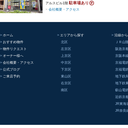
駐車場あり
アルスビル1階
会社概要・アクセス
ホーム
エリアから探す
沿線から
おすすめ物件
北区
ＪＲ山
物件リクエスト
左京区
阪急京
オーナー様へ
上京区
京阪本
会社概要・アクセス
中京区
京福電
公式ブログ
下京区
京福電
ご来店予約
東山区
地下鉄
右京区
地下鉄
南区
叡山電
近鉄京
JR東海
JR奈良