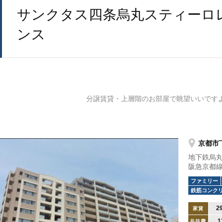
サンクタス四条烏丸スティーロ
ンス
分譲賃貸・上層階のお部屋で眺望いいです
京都市
地下鉄烏丸
阪急京都線
ファミリー
鉄筋コンク
2
家賃
1
共益費