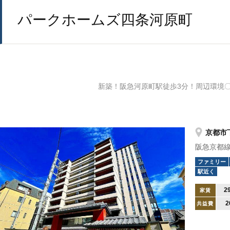
パークホームズ四条河原町
新築！阪急河原町駅徒歩3分！周辺環境
京都市下
阪急京都
ファミリー
駅近く
2
家賃
2
共益費