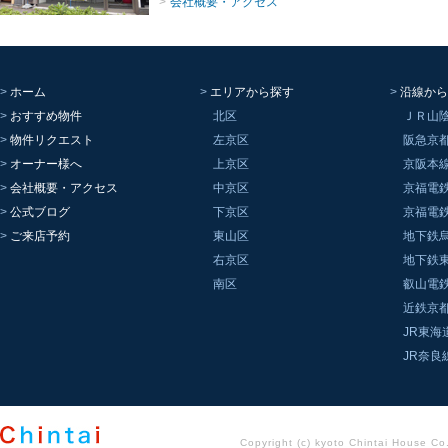
会社概要・アクセス
ホーム
エリアから探す
沿線から
おすすめ物件
北区
ＪＲ山
物件リクエスト
左京区
阪急京
オーナー様へ
上京区
京阪本
会社概要・アクセス
中京区
京福電
公式ブログ
下京区
京福電
ご来店予約
東山区
地下鉄
右京区
地下鉄
南区
叡山電
近鉄京
JR東海
JR奈良
Copyright (c) kyoto Chintai House Co..