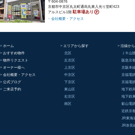
〒604-0876
京都市中京区丸太町通烏丸東入光り堂町423
駐車場あり
アルスビル1階
会社概要・アクセス
ホーム
エリアから探す
沿線から
おすすめ物件
北区
ＪＲ山
物件リクエスト
左京区
阪急京
オーナー様へ
上京区
京阪本
会社概要・アクセス
中京区
京福電
公式ブログ
下京区
京福電
ご来店予約
東山区
地下鉄
右京区
地下鉄
南区
叡山電
近鉄京
JR東海
JR奈良