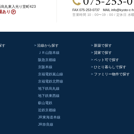
075-253-0
烏丸東入光り堂町423
FAX 075-253-0737
MAIL
info@kyoto-c-h
場あり
営業時間 10：00〜19：00 / 定休日 水
ス
探す
沿線から探す
新築で探す
ＪＲ山陰本線
貸家で探す
阪急京都線
ペット可で探す
京阪本線
ひとり暮らしで探す
京福電鉄嵐山線
ファミリー物件で探す
京福電鉄北野線
地下鉄烏丸線
地下鉄東西線
叡山電鉄
近鉄京都線
JR東海道本線
JR奈良線