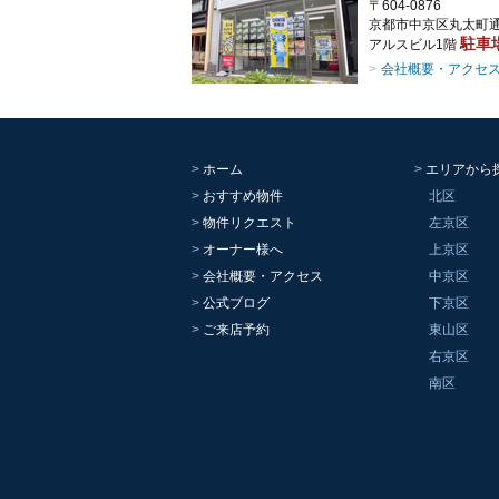
〒604-0876
京都市中京区丸太町通
駐車
アルスビル1階
会社概要・アクセ
ホーム
エリアから
おすすめ物件
北区
物件リクエスト
左京区
オーナー様へ
上京区
会社概要・アクセス
中京区
公式ブログ
下京区
ご来店予約
東山区
右京区
南区