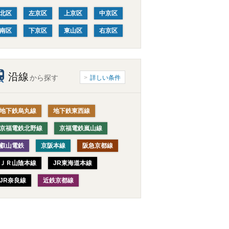
北区
左京区
上京区
中京区
南区
下京区
東山区
右京区
沿線
から探す
詳しい条件
地下鉄烏丸線
地下鉄東西線
京福電鉄北野線
京福電鉄嵐山線
叡山電鉄
京阪本線
阪急京都線
ＪＲ山陰本線
JR東海道本線
JR奈良線
近鉄京都線