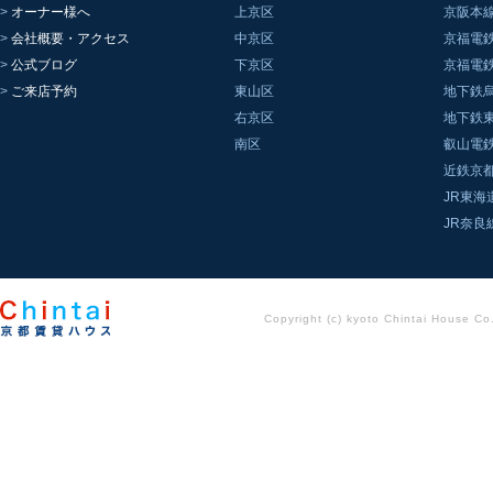
オーナー様へ
上京区
京阪本
会社概要・アクセス
中京区
京福電
公式ブログ
下京区
京福電
ご来店予約
東山区
地下鉄
右京区
地下鉄
南区
叡山電
近鉄京
JR東海
JR奈良
Copyright (c) kyoto Chintai House Co..