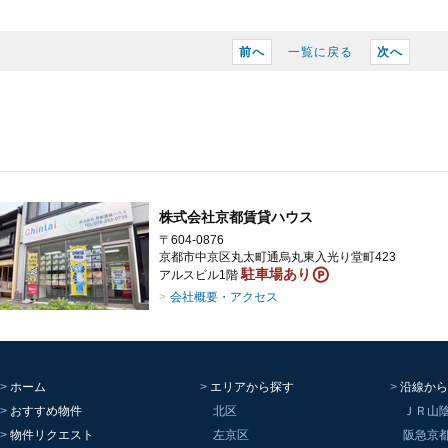
前へ
一覧に戻る
次へ
株式会社京都賃貸ハウス
〒604-0876
京都市中京区丸太町通烏丸東入光り堂町423
駐車場あり
アルスビル1階
会社概要・アクセス
ホーム
エリアから探す
沿線から
おすすめ物件
北区
ＪＲ山
物件リクエスト
左京区
阪急京