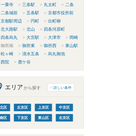
一乗寺
三条駅
丸太町
二条
二条城前
五条駅
京都市役所前
京都駅周辺
円町
出町柳
北大路駅
北山
四条河原町
四条烏丸
大宮駅
大津市
岡崎
御所南
御所東
御所西
東山駅
松ヶ崎
清水五条
烏丸御池
西院
鹿ケ谷
エリア
から探す
詳しい条件
北区
左京区
上京区
中京区
南区
下京区
東山区
右京区