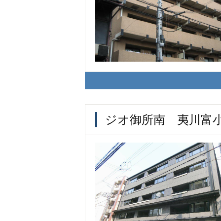
ジオ御所南 夷川富