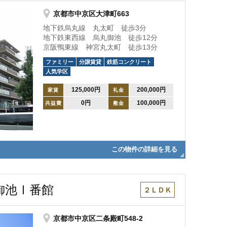
京都市中京区大津町663
地下鉄烏丸線 丸太町 徒歩3分
地下鉄東西線 烏丸御池 徒歩12分
京阪鴨東線 神宮丸太町 徒歩13分
ファミリー
分譲賃貸
鉄筋コンクリート
人気学区
125,000円
200,000円
家賃
礼金
0円
100,000円
共益費
敷金
この物件の詳細を見る
御池Ⅰ番館
２ＬＤＫ
京都市中京区二条殿町548-2