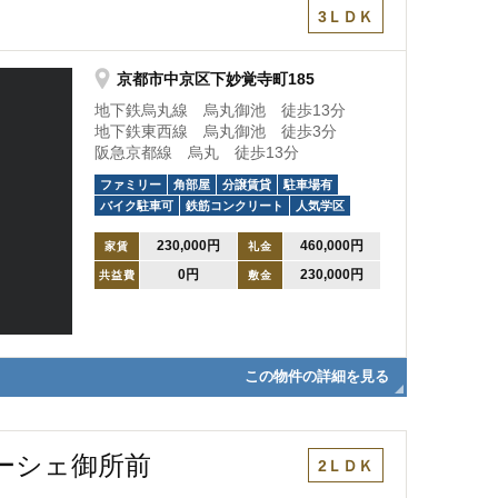
3ＬＤＫ
京都市中京区下妙覚寺町185
地下鉄烏丸線 烏丸御池 徒歩13分
地下鉄東西線 烏丸御池 徒歩3分
阪急京都線 烏丸 徒歩13分
ファミリー
角部屋
分譲賃貸
駐車場有
バイク駐車可
鉄筋コンクリート
人気学区
230,000円
460,000円
家賃
礼金
0円
230,000円
共益費
敷金
この物件の詳細を見る
ーシェ御所前
2ＬＤＫ