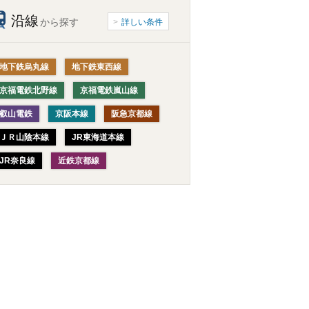
沿線
から探す
詳しい条件
地下鉄烏丸線
地下鉄東西線
京福電鉄北野線
京福電鉄嵐山線
叡山電鉄
京阪本線
阪急京都線
ＪＲ山陰本線
JR東海道本線
JR奈良線
近鉄京都線