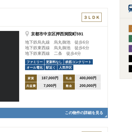
３ＬＤＫ
京都市中京区押西洞院町591
地下鉄烏丸線 烏丸御池 徒歩6分
地下鉄東西線 烏丸御池 徒歩6分
地下鉄東西線 二条 徒歩4分
ファミリー
更新料なし
鉄筋コンクリート
オール電化
駅近く
人気学区
187,000円
400,000円
家賃
礼金
7,000円
200,000円
共益費
敷金
この物件の詳細を見る