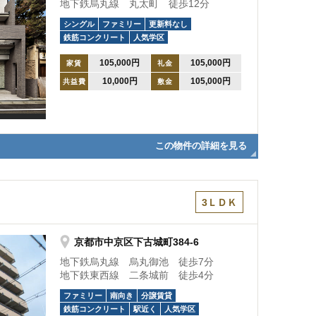
地下鉄烏丸線 丸太町 徒歩12分
シングル
ファミリー
更新料なし
鉄筋コンクリート
人気学区
105,000円
105,000円
家賃
礼金
10,000円
105,000円
共益費
敷金
この物件の詳細を見る
3ＬＤＫ
京都市中京区下古城町384-6
地下鉄烏丸線 烏丸御池 徒歩7分
地下鉄東西線 二条城前 徒歩4分
ファミリー
南向き
分譲賃貸
鉄筋コンクリート
駅近く
人気学区