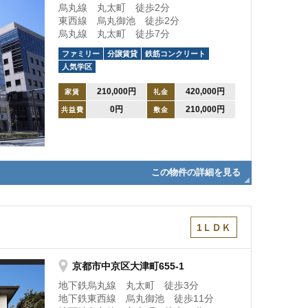
烏丸線 丸太町 徒歩2分
東西線 烏丸御池 徒歩2分
烏丸線 丸太町 徒歩7分
ファミリー
分譲賃貸
鉄筋コンクリート
人気学区
210,000円
420,000円
家賃
礼金
0円
210,000円
共益費
敷金
この物件の詳細を見る
1ＬＤＫ
京都市中京区大津町655-1
地下鉄烏丸線 丸太町 徒歩3分
地下鉄東西線 烏丸御池 徒歩11分