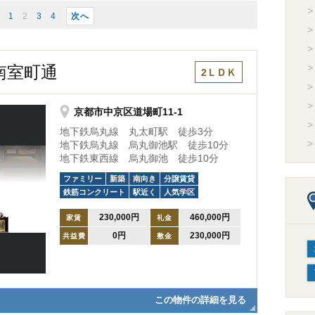
1
2
3
4
次へ
南室町通
2ＬＤＫ
京都市中京区道場町11-1
地下鉄烏丸線 丸太町駅 徒歩3分
地下鉄烏丸線 烏丸御池駅 徒歩10分
地下鉄東西線 烏丸御池 徒歩10分
ファミリー
新築
南向き
分譲賃貸
鉄筋コンクリート
駅近く
人気学区
230,000円
460,000円
家賃
礼金
0円
230,000円
共益費
敷金
この物件の詳細を見る