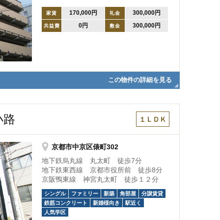
170,000円
300,000円
家賃
礼金
0円
300,000円
共益費
敷金
この物件の詳細を見る
小路
１ＬＤＫ
京都市中京区俵町302
地下鉄烏丸線 丸太町 徒歩7分
地下鉄東西線 京都市役所前 徒歩8分
京阪鴨東線 神宮丸太町 徒歩１２分
シングル
ファミリー
新築
角部屋
分譲賃貸
鉄筋コンクリート
新婚様向き
駅近く
人気学区