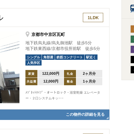
ル
1LDK
京都市中京区瓦町
地下鉄烏丸線/烏丸御池駅 徒歩5分
地下鉄東西線/京都市役所前駅 徒歩5分
シングル
角部屋
鉄筋コンクリート
駅近く
人気学区
122,000円
2ヶ月分
家賃
礼金
12,000円
1ヶ月分
共益費
敷金
ﾒｿﾞﾈｯﾄﾀｲﾌﾟ・オートロック・浴室乾燥 エレベータ
ー・２口システムキッ･･･
この物件の詳細を見る