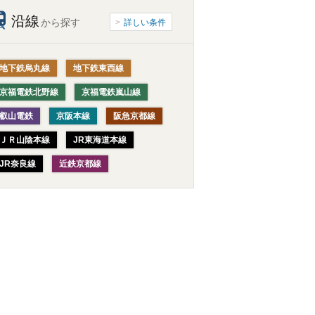
沿線
から探す
詳しい条件
地下鉄烏丸線
地下鉄東西線
京福電鉄北野線
京福電鉄嵐山線
叡山電鉄
京阪本線
阪急京都線
ＪＲ山陰本線
JR東海道本線
JR奈良線
近鉄京都線