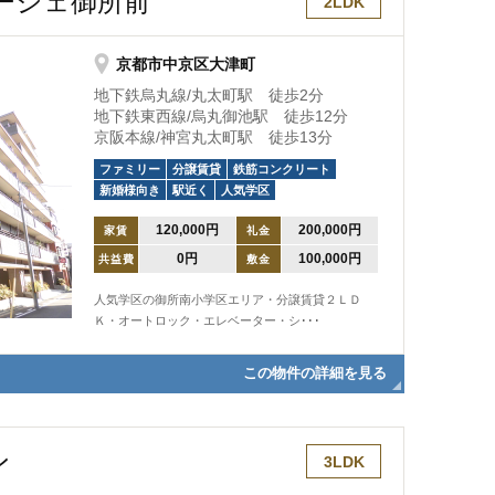
ーシェ御所前
2LDK
京都市中京区大津町
地下鉄烏丸線/丸太町駅 徒歩2分
地下鉄東西線/烏丸御池駅 徒歩12分
京阪本線/神宮丸太町駅 徒歩13分
ファミリー
分譲賃貸
鉄筋コンクリート
新婚様向き
駅近く
人気学区
120,000円
200,000円
家賃
礼金
0円
100,000円
共益費
敷金
人気学区の御所南小学区エリア・分譲賃貸２ＬＤ
Ｋ・オートロック・エレベーター・シ･･･
この物件の詳細を見る
ン
3LDK