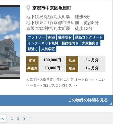
京都市中京区亀屋町
地下鉄烏丸線/丸太町駅 徒歩5分
地下鉄東西線/京都市役所前 徒歩8分
京阪本線/神宮丸太町駅 徒歩12分
ファミリー
新築
駐車場有
鉄筋コンクリート
インターネット無料
新婚様向き
大家族向き
駅近く
人気学区
180,000円
2ヶ月分
家賃
礼金
13,000円
1ヶ月分
共益費
敷金
人気学区の御所南小学区エリア オートロック・エレ
ベーター・3口ガスコンロシス･･･
この物件の詳細を見る
前へ
1
2
3
4