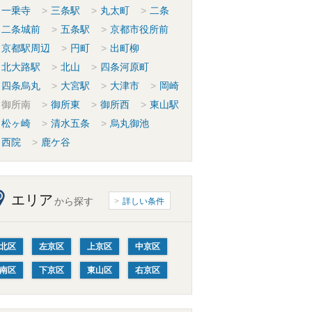
一乗寺
三条駅
丸太町
二条
二条城前
五条駅
京都市役所前
京都駅周辺
円町
出町柳
北大路駅
北山
四条河原町
四条烏丸
大宮駅
大津市
岡崎
御所南
御所東
御所西
東山駅
松ヶ崎
清水五条
烏丸御池
西院
鹿ケ谷
エリア
から探す
詳しい条件
北区
左京区
上京区
中京区
南区
下京区
東山区
右京区