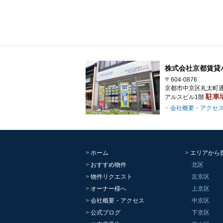
株式会社京都賃貸
〒604-0876
京都市中京区丸太町通
駐車
アルスビル1階
会社概要・アクセ
ホーム
エリアから
おすすめ物件
北区
物件リクエスト
左京区
オーナー様へ
上京区
会社概要・アクセス
中京区
公式ブログ
下京区