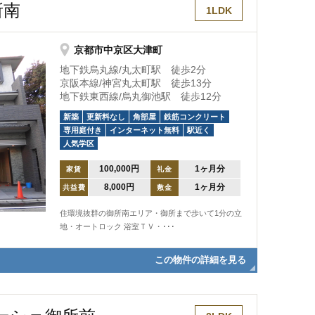
所南
1LDK
京都市中京区大津町
地下鉄烏丸線/丸太町駅 徒歩2分
京阪本線/神宮丸太町駅 徒歩13分
地下鉄東西線/烏丸御池駅 徒歩12分
新築
更新料なし
角部屋
鉄筋コンクリート
専用庭付き
インターネット無料
駅近く
人気学区
100,000円
1ヶ月分
家賃
礼金
8,000円
1ヶ月分
共益費
敷金
住環境抜群の御所南エリア・御所まで歩いて1分の立
地・オートロック 浴室ＴＶ・･･･
この物件の詳細を見る