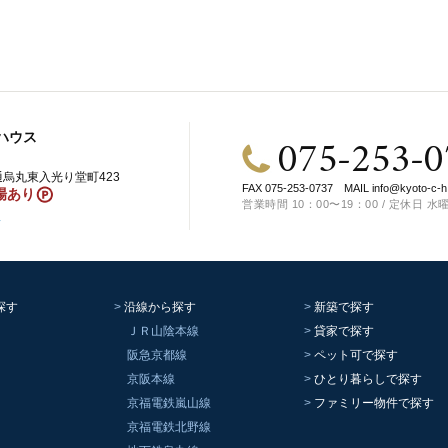
075-253-0
ハウス
烏丸東入光り堂町423
FAX 075-253-0737
MAIL
info@kyoto-c-h
場あり
営業時間 10：00〜19：00 / 定休日 水
ス
探す
沿線から探す
新築で探す
ＪＲ山陰本線
貸家で探す
阪急京都線
ペット可で探す
京阪本線
ひとり暮らしで探す
京福電鉄嵐山線
ファミリー物件で探す
京福電鉄北野線