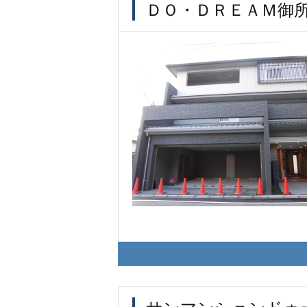
ＤＯ・ＤＲＥＡＭ御