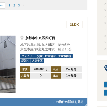
前へ
1
2
3
4
3LDK
京都市中京区四町目
地下鉄烏丸線/丸太町駅 徒歩5分
京阪本線/神宮丸太町駅 徒歩10分
ファミリー
貸家
駐車場有
大家族向き
駅近く
人気学区
200,000円
2ヶ月分
家賃
礼金
０
1ヶ月分
共益費
敷金
この物件の詳細を見る