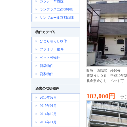
カッシーヤ西院
ランブラス二条御幸町
サンヴェール京都西陣
物件カテゴリ
ひとり暮らし物件
ファミリー物件
ペット可物件
新築物件
阪急 西院駅 歩10分
貸家物件
新築４ＬＤＫ 平成19年
礼金敷金なし ペット可
過去の取扱物件
182,000円
ラ
2015年02月
2015年01月
2014年12月
2014年11月