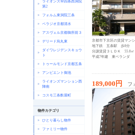
ライオンズＭ四条西洞院
第2
フォルム東洞院三条
ベラジオ京都清水
アスヴェル京都御所前３
京都市下京区の賃貸マン
デリード烏丸東
地下鉄 五条駅 歩8分
ダイワレジデンスキョウ
分譲賃貸３ＬＤＫ 55.8㎡
ト
平成7年建 東ベランダ
トゥールモンド京都五条
アンビエント御池
ライオンズマンション西
189,000円
フ
陣南
コスモ三条麩屋町
物件カテゴリ
ひとり暮らし物件
ファミリー物件