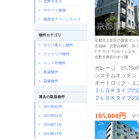
北野８８５
デリード御池
御所北アーバンライフ
物件カテゴリ
京都市上京区の賃貸マン
ひとり暮らし物件
京福線 北野白梅町 歩
ﾃﾞｻﾞｲﾅｰｽﾞﾏﾝｼｮﾝ１ＬＤ
ファミリー物件
北野天満宮のすぐ隣
ペット可物件
ガレージ 25,750
新築物件
システムキッチン
貸家物件
オートロック・エ
１ＬＤＫタイプの
過去の取扱物件
２ＬＤＫタイプの
2015年02月
105,000円
2015年01月
デ
2014年12月
2014年11月