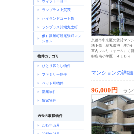
ヴィラトーヨー
ランブラス上賀茂
ハイランドコート錦
ランブラス川端丸太町
仮）麩屋町通尾張町マン
京都市中京区の賃貸マン
ション
地下鉄 烏丸御池 歩7分
室内フルリフォームにて
物件カテゴリ
御所南小学区 ４ＬＤＫ 1
ひとり暮らし物件
マンションの詳細
ファミリー物件
ペット可物件
96,000円
ラン
新築物件
貸家物件
過去の取扱物件
2015年02月