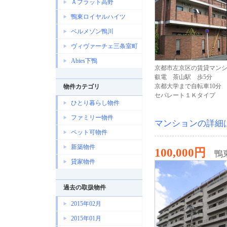
Ａフラット高野
鴨東ロイヤルハイツ
ベルメゾン鴨川
ヴィヴァーチェ三条室町
Abies下鴨
京都市左京区の賃貸マン
叡電 茶山駅 歩5分
京都大学まで自転車10分
物件カテゴリ
セパレート１Ｋタイプ
ひとり暮らし物件
ファミリー物件
マンションの詳細
ペット可物件
新築物件
100,000円
鴨
貸家物件
過去の取扱物件
2015年02月
2015年01月